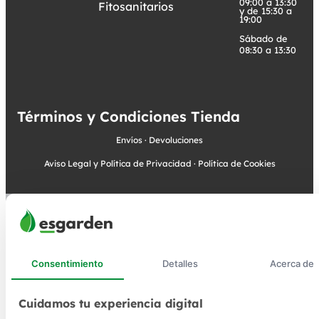
09:00 a 13:30
Fitosanitarios
y de 15:30 a
19:00
Sábado de
08:30 a 13:30
Términos y Condiciones Tienda
Envíos
·
Devoluciones
Aviso Legal y Política de Privacidad
·
Política de Cookies
Consentimiento
Detalles
Acerca de
Cuidamos tu experiencia digital