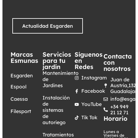
Actualidad Esgarden
Marcas
Servicios
Síguenos
Contacta
Esmunas
para tu
en
con
jardín
Redes
nosotros
Mantenimiento
Esgarden
Instagram
de
Juan de
Jardines
Austria,132.
Espool
Facebook
Guadalajar
Instalación
Caessa
info@esgar
de
YouTube
+34 949
sistemas
Filesport
21 12 71
de
Tik Tok
Horario
autoriego
Lunes a
Tratamientos
Viernes de