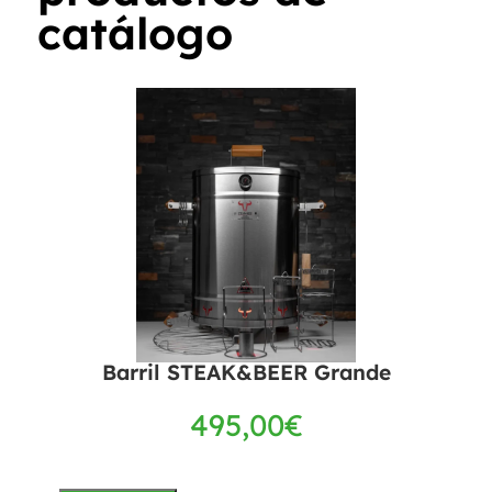
catálogo
Barril STEAK&BEER Grande
495,00
€