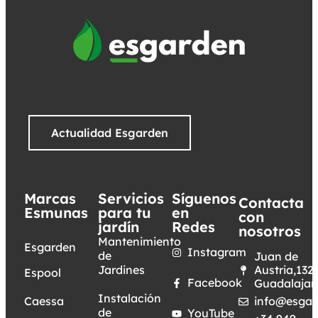
Actualidad Esgarden
Marcas
Servicios
Síguenos
Contacta
Esmunas
para tu
en
con
jardín
Redes
nosotros
Mantenimiento
Esgarden
Instagram
de
Juan de
Jardines
Austria,132.
Espool
Facebook
Guadalajar
Instalación
Caessa
info@esgar
de
YouTube