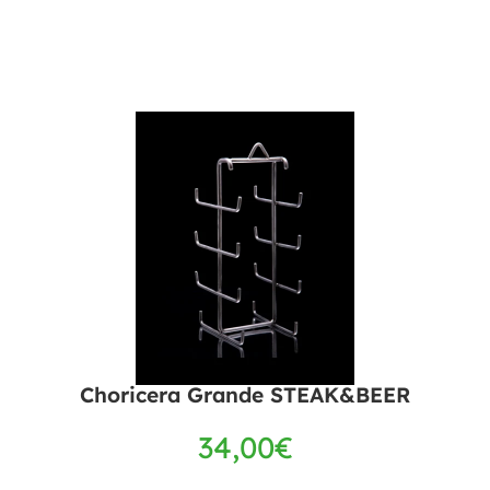
Choricera Grande STEAK&BEER
34,00
€