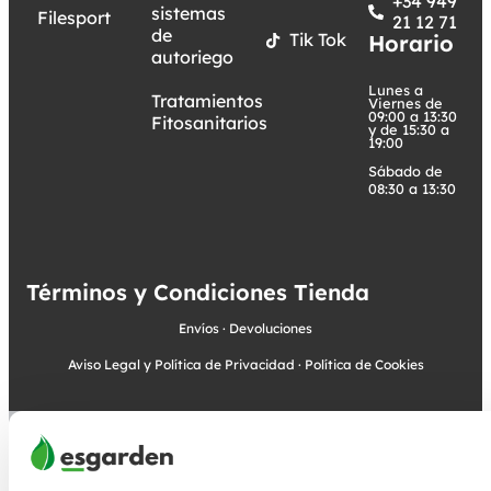
+34 949
sistemas
Filesport
21 12 71
de
Tik Tok
Horario
autoriego
Lunes a
Tratamientos
Viernes de
09:00 a 13:30
Fitosanitarios
y de 15:30 a
19:00
Sábado de
08:30 a 13:30
Términos y Condiciones Tienda
Envíos
·
Devoluciones
Aviso Legal y Política de Privacidad
·
Política de Cookies