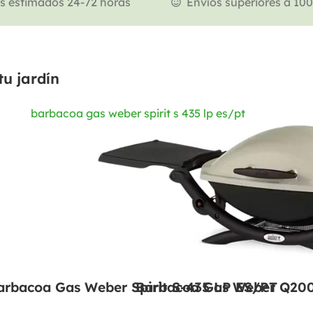
s estimados 24-72 horas
Envíos superiores a 10
tu jardín
arbacoa Gas Weber Spirit S-435 LP ES/PT
Barbacoa Gas Weber Q2000