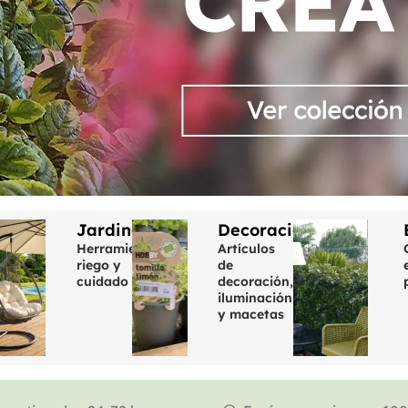
rio
Jardinería
Decoración
r
Herramienta,
Artículos
riego y
de
,
cuidado
decoración,
iluminación
y macetas