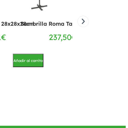
l 28x28x28cm
Sombrilla Roma Taupe 300 cm
Silla de Ra
1
€
237,50
€
11
Añadir al carrito
Añadir al carrito