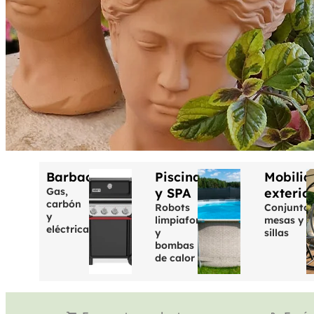
Barbacoas
Piscinas
Mobilia
Gas,
y SPA
exterio
carbón
Robots
Conjuntos
y
limpiafondos
mesas y
eléctricas
y
sillas
bombas
de calor