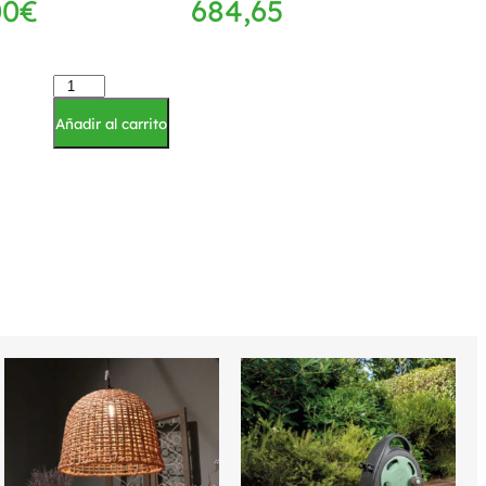
00
€
684,65
€
89
Añadir al carrito
Añadir al carrito