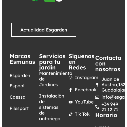
Actualidad Esgarden
Marcas
Servicios
Síguenos
Contacta
Esmunas
para tu
en
con
jardín
Redes
nosotros
Mantenimiento
Esgarden
Instagram
de
Juan de
Jardines
Austria,132.
Espool
Facebook
Guadalajar
Instalación
Caessa
info@esgar
de
YouTube
+34 949
sistemas
Filesport
21 12 71
de
Tik Tok
Horario
autoriego
Lunes a