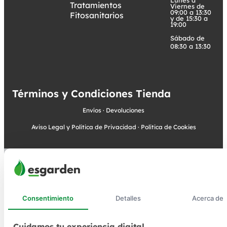
Tratamientos
Viernes de
09:00 a 13:30
Fitosanitarios
y de 15:30 a
19:00
Sábado de
08:30 a 13:30
Términos y Condiciones Tienda
Envíos
·
Devoluciones
Aviso Legal y Política de Privacidad
·
Política de Cookies
Consentimiento
Detalles
Acerca de
Cuidamos tu experiencia digital