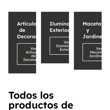
Artículos
Iluminación
Macetas
de
Exterior
y
Decoración
Jardinería
Ver
Iluminación
Ver
Ver
Exterior
Artículos
Macetas y
de
Jardinerías
Decoración
Todos los
productos de