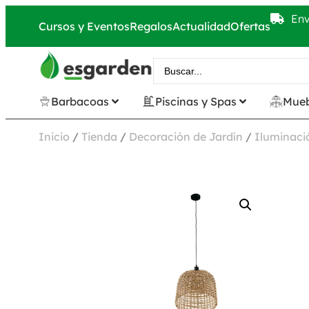
Env
Cursos y Eventos
Regalos
Actualidad
Ofertas
Barbacoas
Piscinas y Spas
Mueb
Inicio
/
Tienda
/
Decoración de Jardín
/
Iluminació