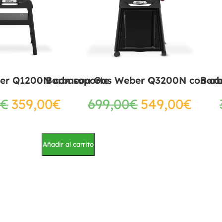
er Q1200N con soporte
Barbacoa Gas Weber Q3200N con ca
Bar
€
359,00
€
699,00
€
549,00
€
Añadir al carrito