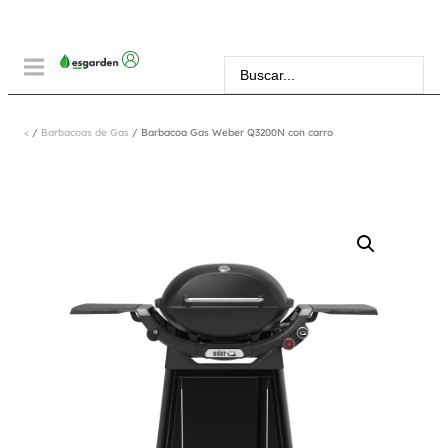
<
/
Barbacoas de Gas
/ Barbacoa Gas Weber Q3200N con carro