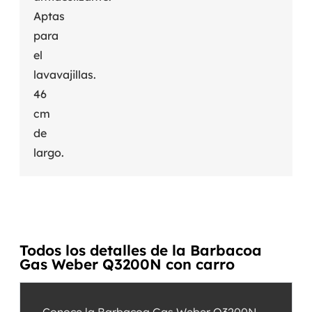
Aptas
para
el
lavavajillas.
46
cm
de
largo.
Todos los detalles de la Barbacoa
Gas Weber Q3200N con carro