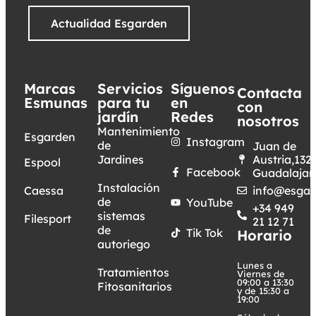
Actualidad Esgarden
Marcas
Servicios
Síguenos
Contacta
Esmunas
para tu
en
con
jardín
Redes
nosotros
Mantenimiento
Esgarden
Instagram
de
Juan de
Jardines
Austria,132.
Espool
Facebook
Guadalajar
Instalación
Caessa
info@esgar
de
YouTube
+34 949
sistemas
Filesport
21 12 71
de
Tik Tok
Horario
autoriego
Lunes a
Tratamientos
Viernes de
09:00 a 13:30
Fitosanitarios
y de 15:30 a
19:00