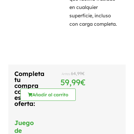
en cualquier
superficie, incluso
con carga completa.
Completa
64,99
€
Antes
tu
59,99
€
compra
con
Añadir al carrito
esta
oferta:
Juego
de