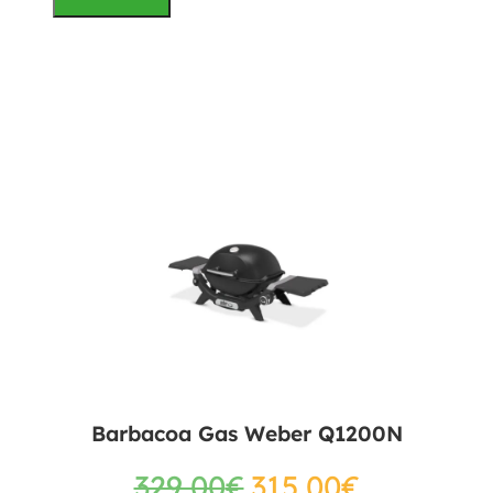
Barbacoa Gas Weber Q1200N
329,00
€
315,00
€