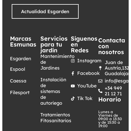
Actualidad Esgarden
Marcas
Servicios
Síguenos
Contacta
Esmunas
para tu
en
con
jardín
Redes
nosotros
Mantenimiento
Esgarden
Instagram
de
Juan de
Jardines
Austria,132.
Espool
Facebook
Guadalajar
Instalación
Caessa
info@esgar
de
YouTube
+34 949
sistemas
Filesport
21 12 71
de
Tik Tok
Horario
autoriego
Lunes a
Tratamientos
Viernes de
09:00 a 13:30
Fitosanitarios
y de 15:30 a
19:00