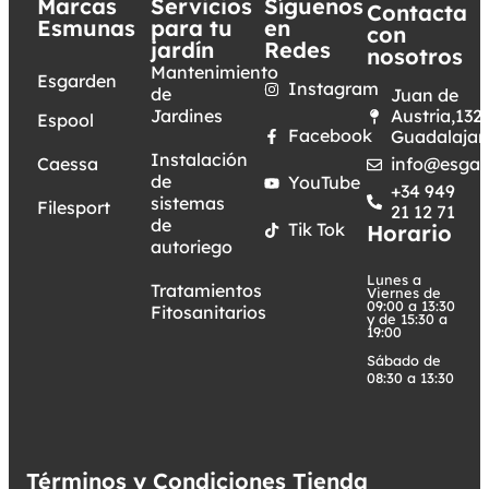
Marcas
Servicios
Síguenos
Contacta
Esmunas
para tu
en
con
jardín
Redes
nosotros
Mantenimiento
Esgarden
Instagram
de
Juan de
Jardines
Austria,132.
Espool
Facebook
Guadalajar
Instalación
Caessa
info@esgar
de
YouTube
+34 949
sistemas
Filesport
21 12 71
de
Tik Tok
Horario
autoriego
Lunes a
Tratamientos
Viernes de
09:00 a 13:30
Fitosanitarios
y de 15:30 a
19:00
Sábado de
08:30 a 13:30
Términos y Condiciones Tienda