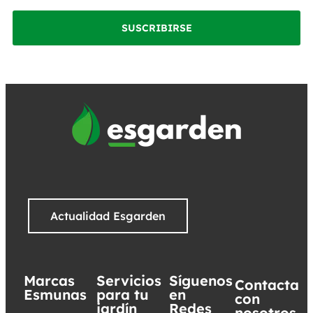
SUSCRIBIRSE
Actualidad Esgarden
Marcas
Servicios
Síguenos
Contacta
Esmunas
para tu
en
con
jardín
Redes
nosotros