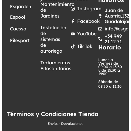
Mantenimiento
Esgarden
Instagram
de
Juan de
Jardines
Austria,132.
Espool
Facebook
Guadalajar
Instalación
Caessa
info@esgar
de
YouTube
+34 949
sistemas
Filesport
21 12 71
de
Tik Tok
Horario
autoriego
Lunes a
Tratamientos
Viernes de
09:00 a 13:30
Fitosanitarios
y de 15:30 a
19:00
Sábado de
08:30 a 13:30
Términos y Condiciones Tienda
Envíos
·
Devoluciones