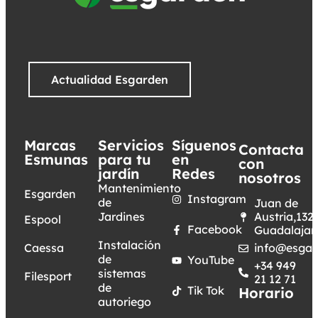
Actualidad Esgarden
Marcas
Servicios
Síguenos
Contacta
Esmunas
para tu
en
con
jardín
Redes
nosotros
Mantenimiento
Esgarden
Instagram
de
Juan de
Jardines
Austria,132.
Espool
Facebook
Guadalajar
Instalación
Caessa
info@esgar
de
YouTube
+34 949
sistemas
Filesport
21 12 71
de
Tik Tok
Horario
autoriego