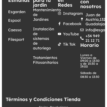
Esmunas
para tu
en
con
jardín
Redes
nosotros
Mantenimiento
Esgarden
Instagram
de
Juan de
Jardines
Austria,132.
Espool
Facebook
Guadalajar
Instalación
Caessa
info@esgar
de
YouTube
+34 949
sistemas
Filesport
21 12 71
de
Tik Tok
Horario
autoriego
Lunes a
Tratamientos
Viernes de
09:00 a 13:30
Fitosanitarios
y de 15:30 a
19:00
Sábado de
08:30 a 13:30
Términos y Condiciones Tienda