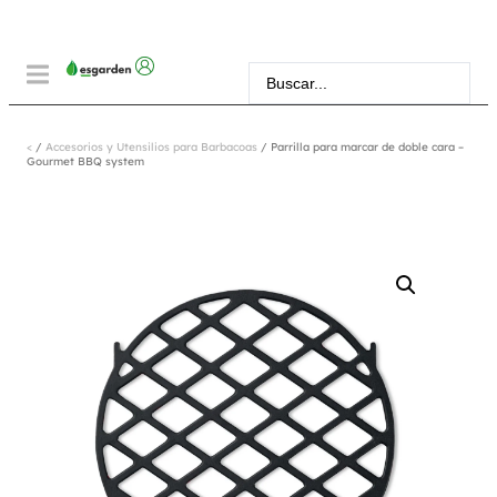
<
/
Accesorios y Utensilios para Barbacoas
/ Parrilla para marcar de doble cara –
Gourmet BBQ system