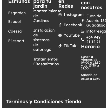
Esmunas
para tu
en
con
jardín
Redes
nosotros
Mantenimiento
Esgarden
Instagram
de
Juan de
Jardines
Austria,132.
Espool
Facebook
Guadalajar
Instalación
Caessa
info@esgar
de
YouTube
+34 949
sistemas
Filesport
21 12 71
de
Tik Tok
Horario
autoriego
Lunes a
Tratamientos
Viernes de
09:00 a 13:30
Fitosanitarios
y de 15:30 a
19:00
Sábado de
08:30 a 13:30
Términos y Condiciones Tienda