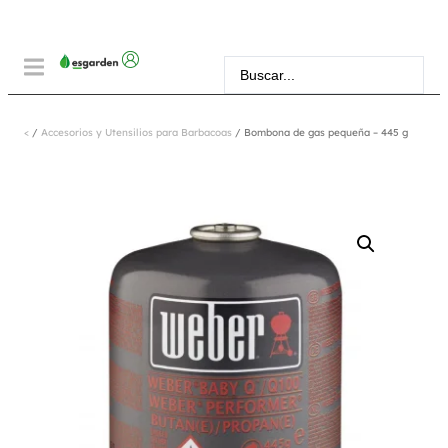
<
/
Accesorios y Utensilios para Barbacoas
/ Bombona de gas pequeña – 445 g