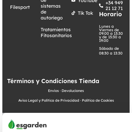
YouTube
+34 949
sistemas
Filesport
21 12 71
de
Tik Tok
Horario
autoriego
Lunes a
Tratamientos
Viernes de
09:00 a 13:30
Fitosanitarios
y de 15:30 a
19:00
Sábado de
08:30 a 13:30
Términos y Condiciones Tienda
Envíos
·
Devoluciones
Aviso Legal y Política de Privacidad
·
Política de Cookies