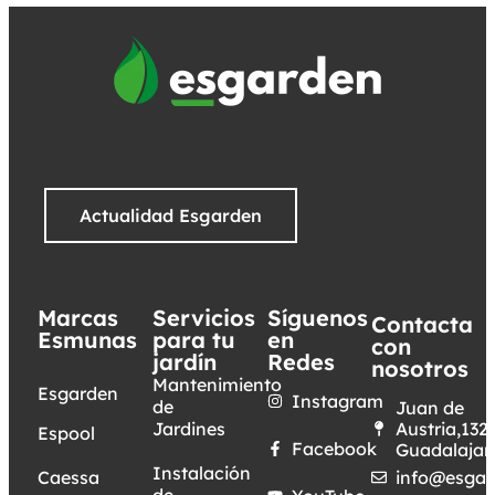
Actualidad Esgarden
Marcas
Servicios
Síguenos
Contacta
Esmunas
para tu
en
con
jardín
Redes
nosotros
Mantenimiento
Esgarden
Instagram
de
Juan de
Jardines
Austria,132.
Espool
Facebook
Guadalajar
Instalación
Caessa
info@esgar
de