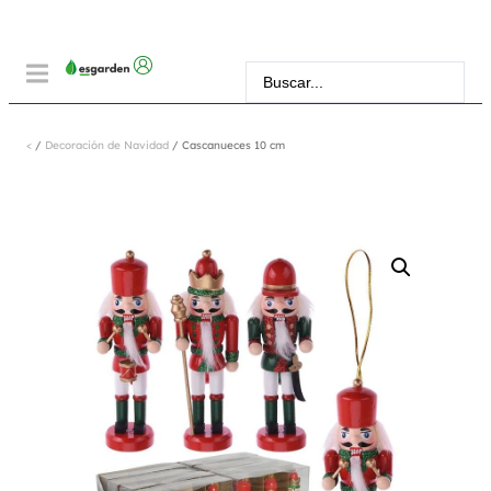
<
/
Decoración de Navidad
/ Cascanueces 10 cm