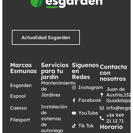
Actualidad Esgarden
Marcas
Servicios
Síguenos
Contacta
Esmunas
para tu
en
con
jardín
Redes
nosotros
Mantenimiento
Esgarden
Instagram
de
Juan de
Jardines
Austria,132.
Espool
Facebook
Guadalajar
Instalación
Caessa
info@esgar
de
YouTube
+34 949
sistemas
Filesport
21 12 71
de
Tik Tok
Horario
autoriego