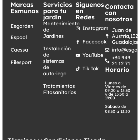
Marcas
Servicios
Síguenos
Contacta
Esmunas
para tu
en
con
jardín
Redes
nosotros
Mantenimiento
Esgarden
Instagram
de
Juan de
Jardines
Austria,132.
Espool
Facebook
Guadalajar
Instalación
Caessa
info@esgar
de
YouTube
+34 949
sistemas
Filesport
21 12 71
de
Tik Tok
Horario
autoriego
Lunes a
Tratamientos
Viernes de
09:00 a 13:30
Fitosanitarios
y de 15:30 a
19:00
Sábado de
08:30 a 13:30