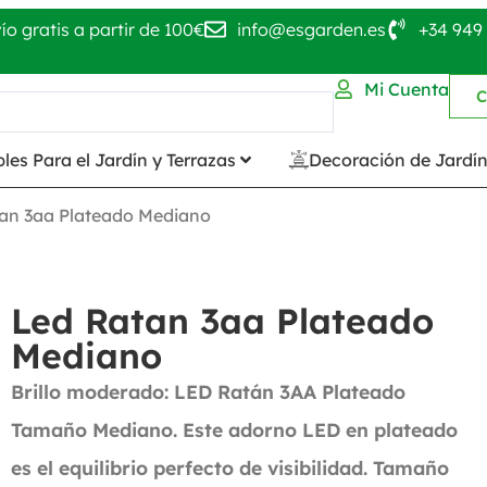
ío gratis a partir de 100€
info@esgarden.es
+34 949 
Mi Cuenta
C
les Para el Jardín y Terrazas
Decoración de Jardí
an 3aa Plateado Mediano
Led Ratan 3aa Plateado
Mediano
Brillo moderado: LED Ratán 3AA Plateado
Tamaño Mediano. Este adorno LED en plateado
es el equilibrio perfecto de visibilidad. Tamaño