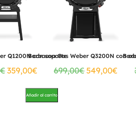
er Q1200N con soporte
Barbacoa Gas Weber Q3200N con ca
Bar
€
359,00
€
699,00
€
549,00
€
Añadir al carrito