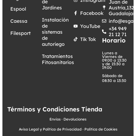
de
Juan de
Jardines
Austria,132.
Espool
Facebook
Guadalajar
Instalación
Caessa
info@esgar
de
YouTube
+34 949
sistemas
Filesport
21 12 71
de
Tik Tok
Horario
autoriego
Lunes a
Tratamientos
Viernes de
09:00 a 13:30
Fitosanitarios
y de 15:30 a
19:00
Sábado de
08:30 a 13:30
Términos y Condiciones Tienda
Envíos
·
Devoluciones
Aviso Legal y Política de Privacidad
·
Política de Cookies