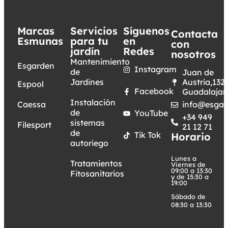
Marcas
Servicios
Síguenos
Contacta
Esmunas
para tu
en
con
jardín
Redes
nosotros
Mantenimiento
Esgarden
Instagram
de
Juan de
Jardines
Austria,132.
Espool
Facebook
Guadalajar
Instalación
Caessa
info@esgar
de
YouTube
+34 949
sistemas
Filesport
21 12 71
de
Tik Tok
Horario
autoriego
Lunes a
Tratamientos
Viernes de
09:00 a 13:30
Fitosanitarios
y de 15:30 a
19:00
Sábado de
08:30 a 13:30