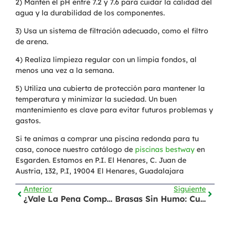
2) Mantén el pH entre 7.2 y 7.6 para cuidar la calidad del
agua y la durabilidad de los componentes.
3) Usa un sistema de filtración adecuado, como el filtro
de arena.
4) Realiza limpieza regular con un limpia fondos, al
menos una vez a la semana.
5) Utiliza una cubierta de protección para mantener la
temperatura y minimizar la suciedad. Un buen
mantenimiento es clave para evitar futuros problemas y
gastos.
Si te animas a comprar una piscina redonda para tu
casa, conoce nuestro catálogo de
piscinas bestway
en
Esgarden. Estamos en P.I. El Henares, C. Juan de
Austria, 132, P.I, 19004 El Henares, Guadalajara
Anterior
Siguiente
¿Vale La Pena Comprar Una Barbacoa De Barril?
Brasas Sin Humo: Curso De Barbacoa Steak & Beer – Evento Exitoso