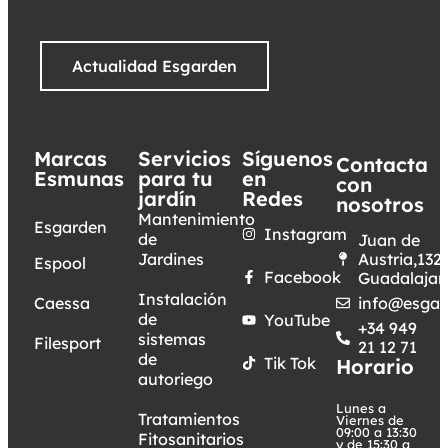
Actualidad Esgarden
Marcas
Servicios
Síguenos
Contacta
Esmunas
para tu
en
con
jardín
Redes
nosotros
Mantenimiento
Esgarden
Instagram
de
Juan de
Jardines
Austria,132.
Espool
Facebook
Guadalajar
Instalación
Caessa
info@esgar
de
YouTube
+34 949
sistemas
Filesport
21 12 71
de
Tik Tok
Horario
autoriego
Lunes a
Tratamientos
Viernes de
09:00 a 13:30
Fitosanitarios
y de 15:30 a