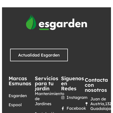
Actualidad Esgarden
Marcas
Servicios
Síguenos
Contacta
Esmunas
para tu
en
con
jardín
Redes
nosotros
Mantenimiento
Esgarden
Instagram
de
Juan de
Jardines
Austria,132.
Espool
Facebook
Guadalajar