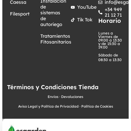
Instalación
Caessa
info@esgar
de
YouTube
+34 949
sistemas
Filesport
21 12 71
de
Tik Tok
Horario
autoriego
Lunes a
Tratamientos
Viernes de
09:00 a 13:30
Fitosanitarios
y de 15:30 a
19:00
Sábado de
08:30 a 13:30
Términos y Condiciones Tienda
Envíos
·
Devoluciones
Aviso Legal y Política de Privacidad
·
Política de Cookies