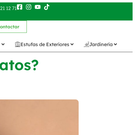
21 12 71
ontactar
n
Estufas de Exteriores
Jardinería
gatos?