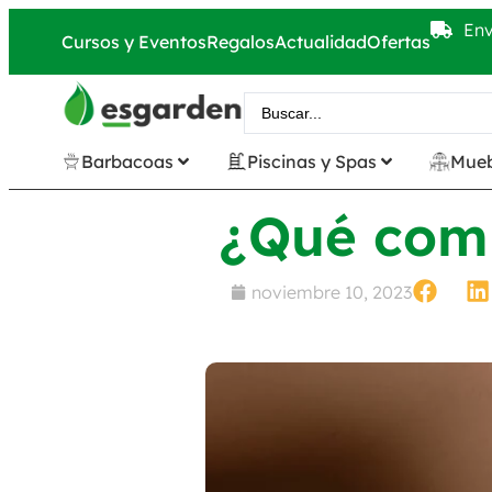
Env
Cursos y Eventos
Regalos
Actualidad
Ofertas
Barbacoas
Piscinas y Spas
Mueb
¿Qué comi
noviembre 10, 2023