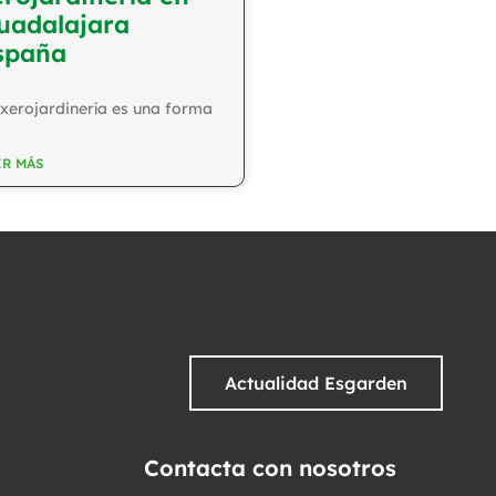
uadalajara
spaña
xerojardinería es una forma
ER MÁS
Actualidad Esgarden
Contacta con nosotros