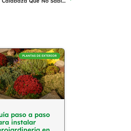
5 Curiosidades Sobre La Calabaza Que No Sabías
PLANTAS DE EXTERIOR
uía paso a paso
ara instalar
erojardinería en