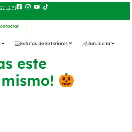
21 12 71
ontactar
n
Estufas de Exteriores
Jardinería
as este
ú mismo!