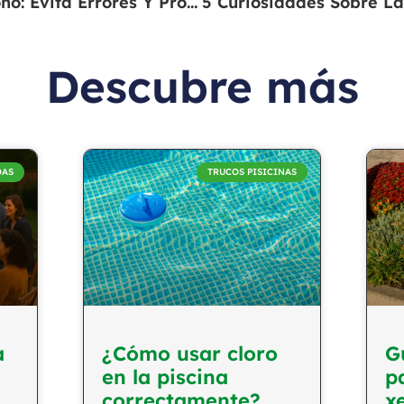
Cuidado De Riego En Otoño: Evita Errores Y Protege Tu Jardín
Descubre más
OAS
TRUCOS PISICINAS
a
¿Cómo usar cloro
G
en la piscina
p
correctamente?
x