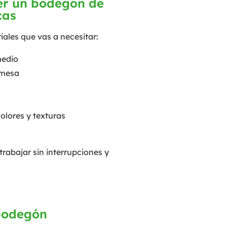
er un bodegón de
cas
iales que vas a necesitar:
medio
 mesa
colores y texturas
rabajar sin interrupciones y
 bodegón