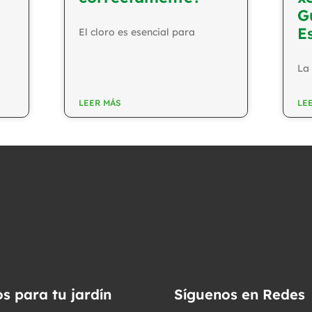
G
E
El cloro es esencial para
La 
LEER MÁS
LE
os para tu jardín
Síguenos en Redes