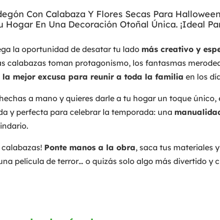
gón Con Calabaza Y Flores Secas Para Halloween.
 Hogar En Una Decoración Otoñal Única. ¡Ideal Par
lega la oportunidad de desatar tu lado
más creativo y esp
 las calabazas toman protagonismo, los fantasmas merodea
la mejor excusa para reunir a toda la familia
en los día
 hechas a mano y quieres darle a tu hogar un toque único, 
tida y perfecta para celebrar la temporada: una
manualidad
indario.
n calabazas!
Ponte manos a la obra
, saca tus materiales 
na película de terror… o quizás solo algo más divertido y 