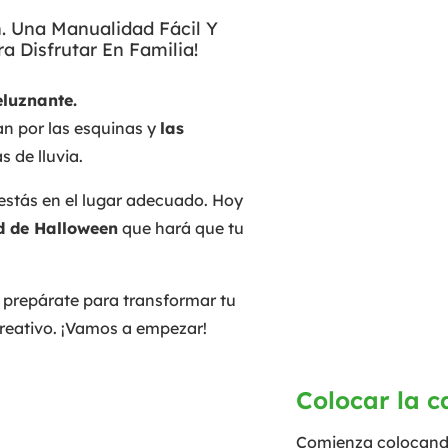
 Una Manualidad Fácil Y
a Disfrutar En Familia!
eluznante.
n por las esquinas y
las
s de lluvia.
estás en el lugar adecuado. Hoy
 de Halloween
que hará que tu
y prepárate para transformar tu
creativo. ¡Vamos a empezar!
Colocar la c
Comienza colocan