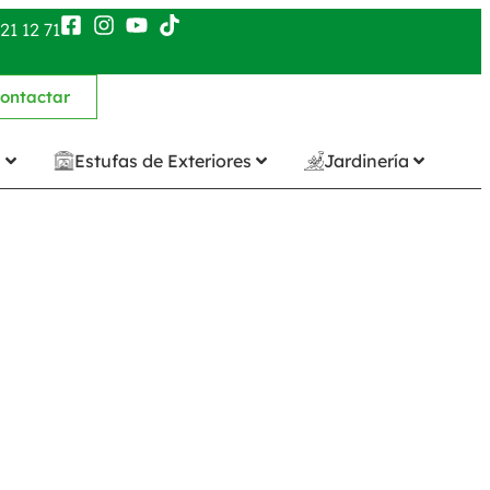
21 12 71
ontactar
n
Estufas de Exteriores
Jardinería