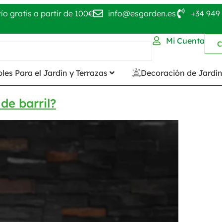
ío gratis a partir de 100€
info@esgarden.es
+34 949 
Mi Cuenta
C
les Para el Jardín y Terrazas
Decoración de Jardí
de barril?