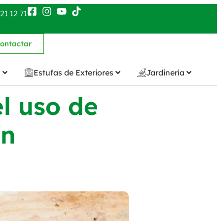
21 12 71
ontactar
n
Estufas de Exteriores
Jardinería
el uso de
ín