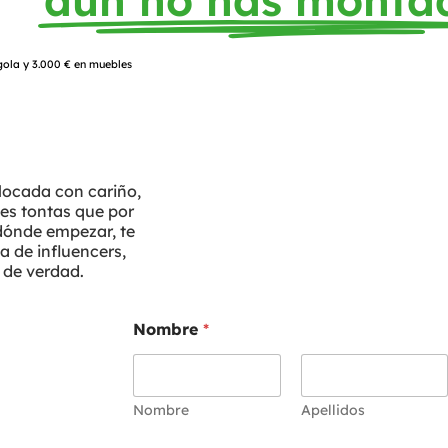
aún no has monta
gola y 3.000 € en muebles
locada con cariño,
ces tontas que por
 dónde empezar, te
a de influencers,
 de verdad.
Nombre
*
Nombre
Apellidos