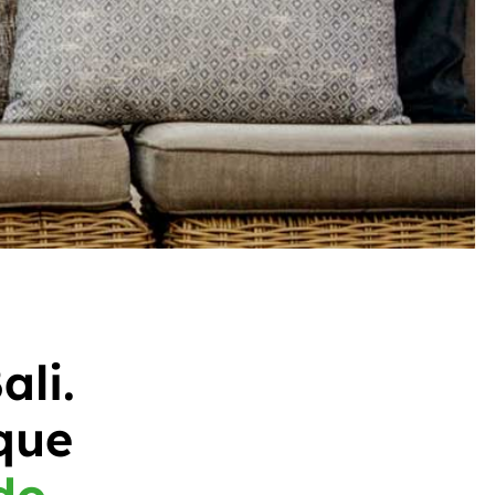
ali.
que