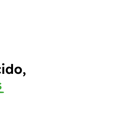
ido,
s