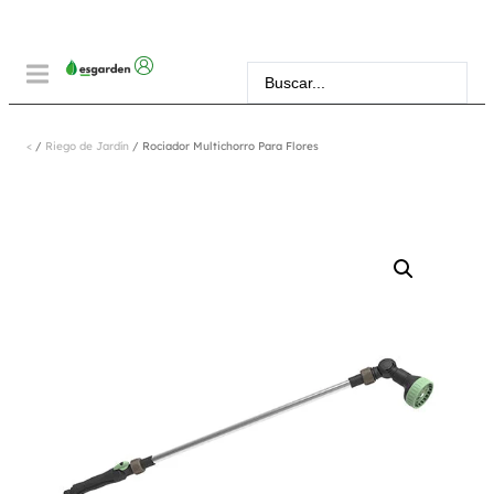
<
/
Riego de Jardín
/ Rociador Multichorro Para Flores