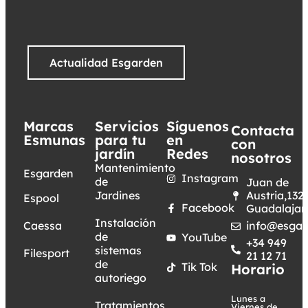
Actualidad Esgarden
Marcas
Servicios
Síguenos
Contacta
Esmunas
para tu
en
con
jardín
Redes
nosotros
Mantenimiento
Esgarden
Instagram
de
Juan de
Jardines
Austria,132.
Espool
Facebook
Guadalajar
Instalación
Caessa
info@esgar
de
YouTube
+34 949
sistemas
Filesport
21 12 71
de
Tik Tok
Horario
autoriego
Lunes a
Tratamientos
Viernes de