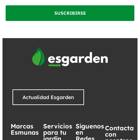
SUSCRIBIRSE
Actualidad Esgarden
Marcas
Servicios
Síguenos
Contacta
Esmunas
para tu
en
con
jardín
Redes