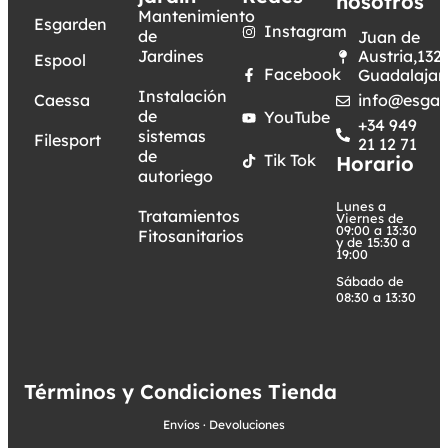
nosotros
Mantenimiento
Esgarden
Instagram
de
Juan de
Jardines
Austria,132.
Espool
Facebook
Guadalajar
Instalación
Caessa
info@esgar
de
YouTube
+34 949
sistemas
Filesport
21 12 71
de
Tik Tok
Horario
autoriego
Lunes a
Tratamientos
Viernes de
09:00 a 13:30
Fitosanitarios
y de 15:30 a
19:00
Sábado de
08:30 a 13:30
Términos y Condiciones Tienda
Envíos
·
Devoluciones