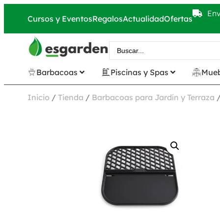
Env
Cursos y Eventos
Regalos
Actualidad
Ofertas
Barbacoas
Piscinas y Spas
Mueb
Inicio
/
Tienda
/
Barbacoas para Jardín y Terraza