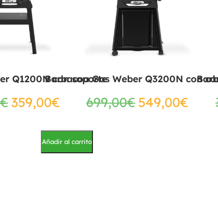
er Q1200N con soporte
Barbacoa Gas Weber Q3200N con ca
Bar
€
359,00
€
699,00
€
549,00
€
Añadir al carrito