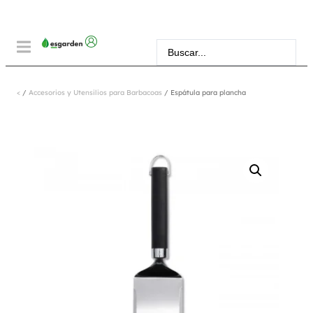
<
/
Accesorios y Utensilios para Barbacoas
/ Espátula para plancha