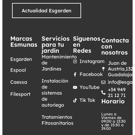
Actualidad Esgarden
Marcas
Servicios
Síguenos
Contacta
Esmunas
para tu
en
con
jardín
Redes
nosotros
Mantenimiento
Esgarden
Instagram
de
Juan de
Jardines
Austria,132.
Espool
Facebook
Guadalajar
Instalación
Caessa
info@esgar
de
YouTube
+34 949
sistemas
Filesport
21 12 71
de
Tik Tok
Horario
autoriego
Lunes a
Tratamientos
Viernes de
09:00 a 13:30
Fitosanitarios
y de 15:30 a
19:00