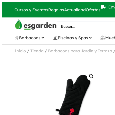
Env
Cursos y Eventos
Regalos
Actualidad
Ofertas
Barbacoas
Piscinas y Spas
Mueb
Inicio
/
Tienda
/
Barbacoas para Jardín y Terraza