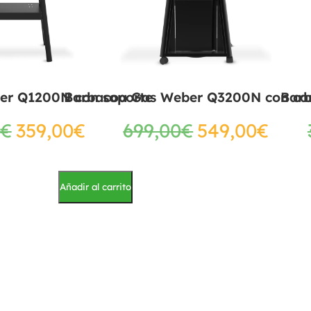
er Q1200N con soporte
Barbacoa Gas Weber Q3200N con ca
Bar
€
359,00
€
699,00
€
549,00
€
Añadir al carrito