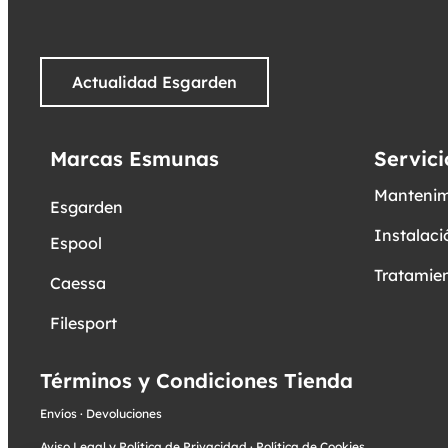
Actualidad Esgarden
Marcas Esmunas
Servici
Mantenim
Esgarden
Instalaci
Espool
Tratamien
Caessa
Filesport
Términos y Condiciones Tienda
Envíos
·
Devoluciones
Aviso Legal y Política de Privacidad
·
Política de Cookies