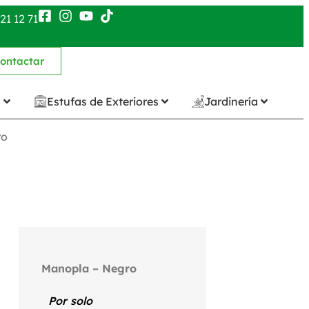
21 12 71
ontactar
n
Estufas de Exteriores
Jardinería
ro
Manopla – Negro
Por solo