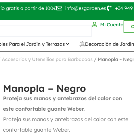
ío gratis a partir de 100€
info@esgarden.es
+34 949 
Mi Cuenta
C
les Para el Jardín y Terrazas
Decoración de Jardí
/
Accesorios y Utensilios para Barbacoas
/ Manopla – Neg
Manopla – Negro
Proteja sus manos y antebrazos del calor con
este confortable guante Weber.
Proteja sus manos y antebrazos del calor con este
confortable guante Weber.