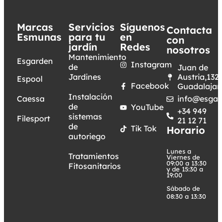
Marcas
Servicios
Síguenos
Contacta
Esmunas
para tu
en
con
jardín
Redes
nosotros
Mantenimiento
Esgarden
Instagram
de
Juan de
Jardines
Austria,132.
Espool
Facebook
Guadalajar
Instalación
Caessa
info@esgar
de
YouTube
+34 949
sistemas
Filesport
21 12 71
de
Tik Tok
Horario
autoriego
Lunes a
Tratamientos
Viernes de
09:00 a 13:30
Fitosanitarios
y de 15:30 a
19:00
Sábado de
08:30 a 13:30