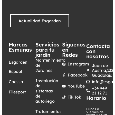
Actualidad Esgarden
Marcas
Servicios
Síguenos
Contacta
Esmunas
para tu
en
con
jardín
Redes
nosotros
Mantenimiento
Esgarden
Instagram
de
Juan de
Jardines
Austria,132.
Espool
Facebook
Guadalajar
Instalación
Caessa
info@esgar
de
YouTube
+34 949
sistemas
Filesport
21 12 71
de
Tik Tok
Horario
autoriego
Lunes a
Tratamientos
Viernes de
09:00 a 13:30