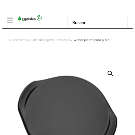
<
/
Accesorios y Utensilios para Barbacoas
/ Weber piedra para pizza