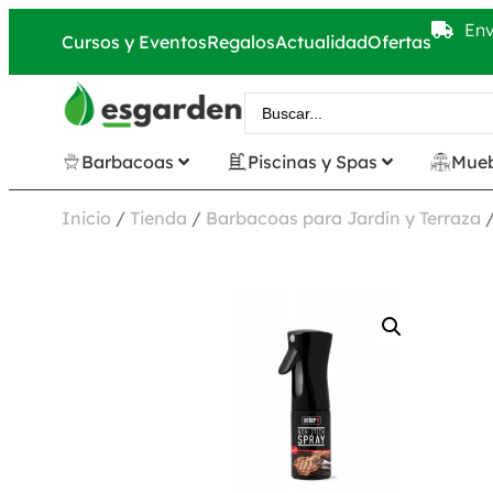
Env
Cursos y Eventos
Regalos
Actualidad
Ofertas
Barbacoas
Piscinas y Spas
Mueb
Inicio
/
Tienda
/
Barbacoas para Jardín y Terraza