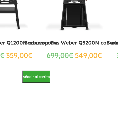
er Q1200N con soporte
Barbacoa Gas Weber Q3200N con ca
Bar
€
359,00
€
699,00
€
549,00
€
Añadir al carrito