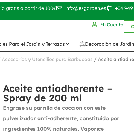
ío gratis a partir de 100€
info@esgarden.es
+34 949 
Mi Cuenta
C
les Para el Jardín y Terrazas
Decoración de Jardí
/
Accesorios y Utensilios para Barbacoas
/ Aceite antiadhe
Aceite antiadherente –
Spray de 200 ml
Engrase su parrilla de cocción con este
pulverizador anti-adherente, constituido por
ingredientes 100% naturales. Vaporice