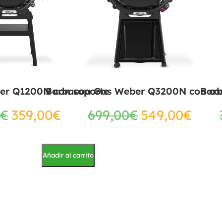
er Q1200N con soporte
Barbacoa Gas Weber Q3200N con ca
Bar
€
359,00
€
699,00
€
549,00
€
Añadir al carrito