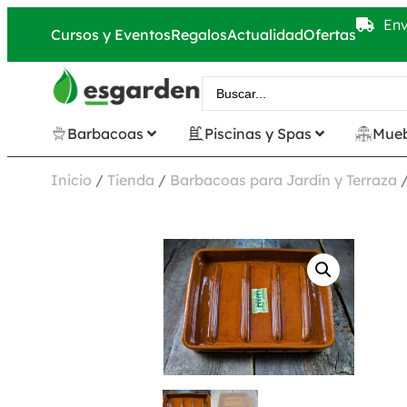
Env
Cursos y Eventos
Regalos
Actualidad
Ofertas
Barbacoas
Piscinas y Spas
Mueb
Inicio
/
Tienda
/
Barbacoas para Jardín y Terraza