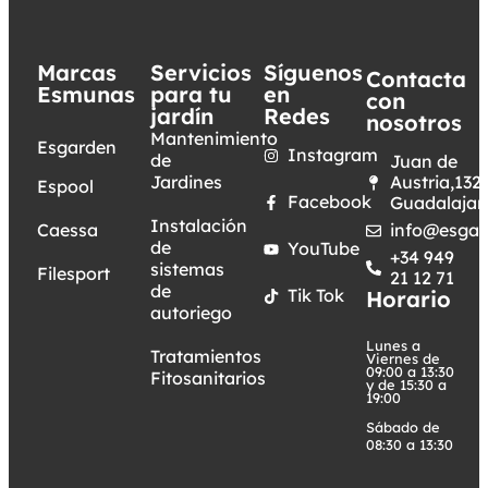
Marcas
Servicios
Síguenos
Contacta
Esmunas
para tu
en
con
jardín
Redes
nosotros
Mantenimiento
Esgarden
Instagram
de
Juan de
Jardines
Austria,132.
Espool
Facebook
Guadalajar
Instalación
Caessa
info@esgar
de
YouTube
+34 949
sistemas
Filesport
21 12 71
de
Tik Tok
Horario
autoriego
Lunes a
Tratamientos
Viernes de
09:00 a 13:30
Fitosanitarios
y de 15:30 a
19:00
Sábado de
08:30 a 13:30