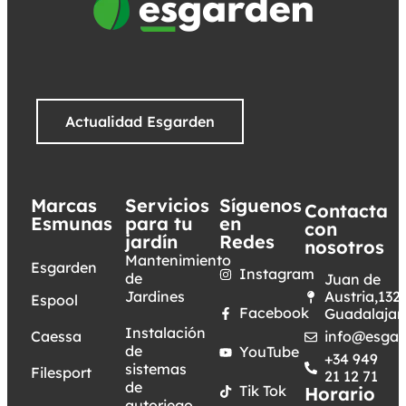
Actualidad Esgarden
Marcas
Servicios
Síguenos
Contacta
Esmunas
para tu
en
con
jardín
Redes
nosotros
Mantenimiento
Esgarden
Instagram
de
Juan de
Jardines
Austria,132.
Espool
Facebook
Guadalajar
Instalación
Caessa
info@esgar
de
YouTube
+34 949
sistemas
Filesport
21 12 71
de
Tik Tok
Horario
autoriego