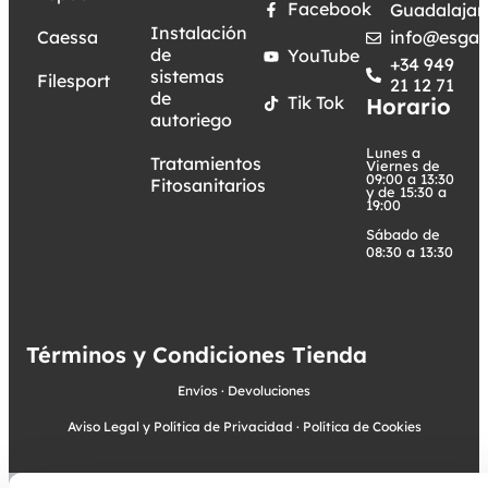
Facebook
Guadalajar
Instalación
Caessa
info@esgar
de
YouTube
+34 949
sistemas
Filesport
21 12 71
de
Tik Tok
Horario
autoriego
Lunes a
Tratamientos
Viernes de
09:00 a 13:30
Fitosanitarios
y de 15:30 a
19:00
Sábado de
08:30 a 13:30
Términos y Condiciones Tienda
Envíos
·
Devoluciones
Aviso Legal y Política de Privacidad
·
Política de Cookies