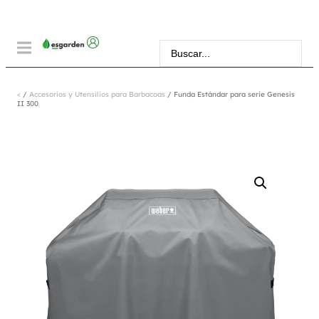
<
/
Accesorios y Utensilios para Barbacoas
/ Funda Estándar para serie Genesis
II 300