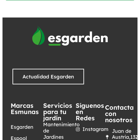
Actualidad Esgarden
Marcas
Servicios
Síguenos
Contacta
Esmunas
para tu
en
con
jardín
Redes
nosotros
Mantenimiento
Esgarden
Instagram
de
Juan de
Jardines
Austria,132.
Espool