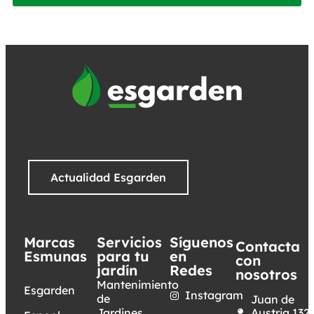
Actualidad Esgarden
Marcas
Servicios
Síguenos
Contacta
Esmunas
para tu
en
con
jardín
Redes
nosotros
Mantenimiento
Esgarden
Instagram
de
Juan de
Jardines
Austria,132.