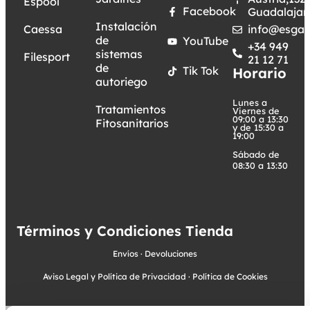
Espool
Facebook
Guadalajar
Instalación
Caessa
info@esgar
de
YouTube
+34 949
sistemas
Filesport
21 12 71
de
Tik Tok
Horario
autoriego
Lunes a
Tratamientos
Viernes de
09:00 a 13:30
Fitosanitarios
y de 15:30 a
19:00
Sábado de
08:30 a 13:30
Términos y Condiciones Tienda
Envíos
·
Devoluciones
Aviso Legal y Política de Privacidad
·
Política de Cookies