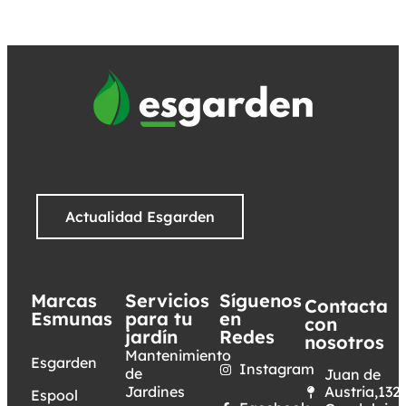
Actualidad Esgarden
Marcas
Servicios
Síguenos
Contacta
Esmunas
para tu
en
con
jardín
Redes
nosotros
Mantenimiento
Esgarden
Instagram
de
Juan de
Jardines
Austria,132.
Espool