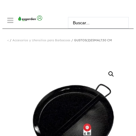
<
/
Accesorios y Utensilios para Barbacoas
/ GUSTOS(2)ESMALT.50 CM