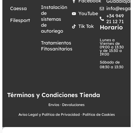
Facebook
Guadalajar
Instalación
Caessa
info@esgar
de
YouTube
+34 949
sistemas
Filesport
21 12 71
de
Tik Tok
Horario
autoriego
Lunes a
Tratamientos
Viernes de
09:00 a 13:30
Fitosanitarios
y de 15:30 a
19:00
Sábado de
08:30 a 13:30
Términos y Condiciones Tienda
Envíos
·
Devoluciones
Aviso Legal y Política de Privacidad
·
Política de Cookies