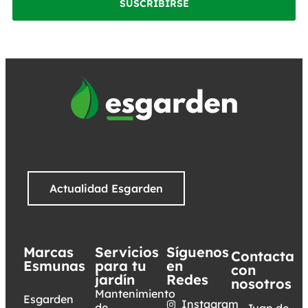
SUSCRIBIRSE
Actualidad Esgarden
Marcas
Servicios
Síguenos
Contacta
Esmunas
para tu
en
con
jardín
Redes
nosotros
Mantenimiento
Esgarden
Instagram
de