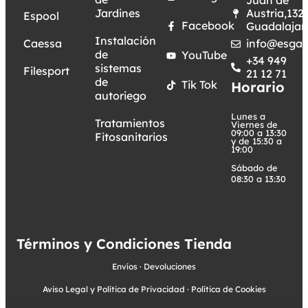
Juan de
Jardines
Austria,132.
Espool
Facebook
Guadalajar
Instalación
Caessa
info@esgar
de
YouTube
+34 949
sistemas
Filesport
21 12 71
de
Tik Tok
Horario
autoriego
Lunes a
Tratamientos
Viernes de
09:00 a 13:30
Fitosanitarios
y de 15:30 a
19:00
Sábado de
08:30 a 13:30
Términos y Condiciones Tienda
Envíos
·
Devoluciones
Aviso Legal y Política de Privacidad
·
Política de Cookies