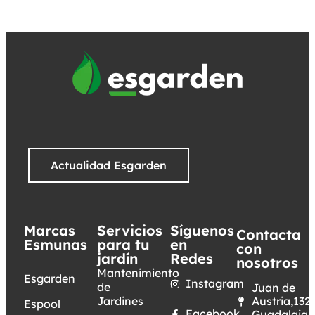
Actualidad Esgarden
Marcas
Servicios
Síguenos
Contacta
Esmunas
para tu
en
con
jardín
Redes
nosotros
Mantenimiento
Esgarden
Instagram
de
Juan de
Jardines
Austria,132.
Espool
Facebook
Guadalajar