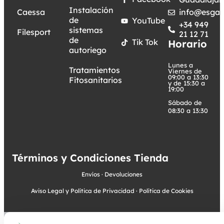
Instalación
Caessa
info@esgar
de
YouTube
+34 949
sistemas
Filesport
21 12 71
de
Tik Tok
Horario
autoriego
Lunes a
Tratamientos
Viernes de
09:00 a 13:30
Fitosanitarios
y de 15:30 a
19:00
Sábado de
08:30 a 13:30
Términos y Condiciones Tienda
Envíos
·
Devoluciones
Aviso Legal y Política de Privacidad
·
Política de Cookies