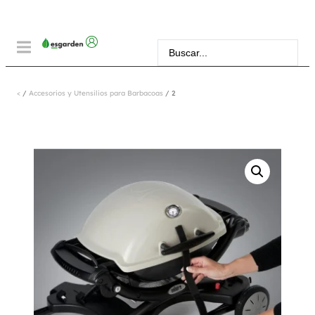
<
/
Accesorios y Utensilios para Barbacoas
/ 2