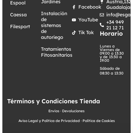
Jardines
Austria,132.
Espool
Facebook
Guadalajar
Instalación
Caessa
info@esgar
de
YouTube
+34 949
sistemas
Filesport
21 12 71
de
Tik Tok
Horario
autoriego
Lunes a
Tratamientos
Viernes de
09:00 a 13:30
Fitosanitarios
y de 15:30 a
19:00
Sábado de
08:30 a 13:30
Términos y Condiciones Tienda
Envíos
·
Devoluciones
Aviso Legal y Política de Privacidad
·
Política de Cookies