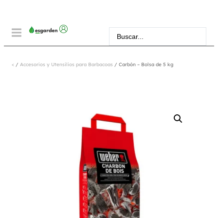
<
/
Accesorios y Utensilios para Barbacoas
/ Carbón – Bolsa de 5 kg