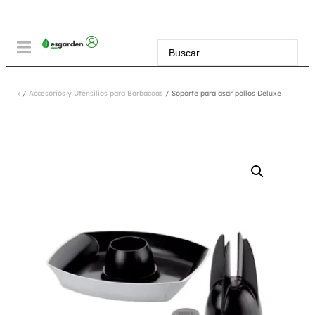
<
/
Accesorios y Utensilios para Barbacoas
/ Soporte para asar pollos Deluxe