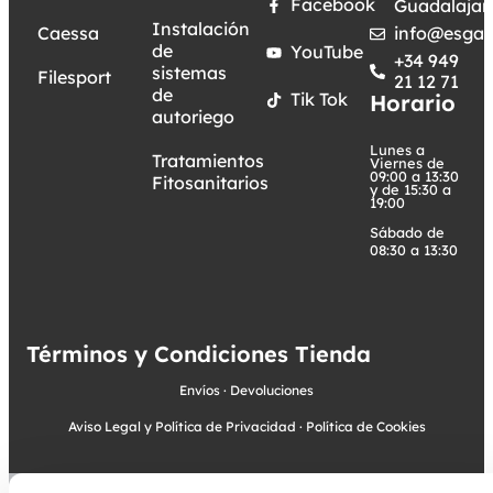
Facebook
Guadalajar
Instalación
Caessa
info@esgar
de
YouTube
+34 949
sistemas
Filesport
21 12 71
de
Tik Tok
Horario
autoriego
Lunes a
Tratamientos
Viernes de
09:00 a 13:30
Fitosanitarios
y de 15:30 a
19:00
Sábado de
08:30 a 13:30
Términos y Condiciones Tienda
Envíos
·
Devoluciones
Aviso Legal y Política de Privacidad
·
Política de Cookies