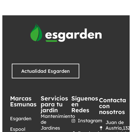
Actualidad Esgarden
Marcas
Servicios
Síguenos
Contacta
Esmunas
para tu
en
con
jardín
Redes
nosotros
Mantenimiento
Esgarden
Instagram
de
Juan de
Jardines
Austria,132.
Espool