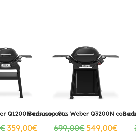
er Q1200N con soporte
Barbacoa Gas Weber Q3200N con ca
Bar
€
359,00
€
699,00
€
549,00
€