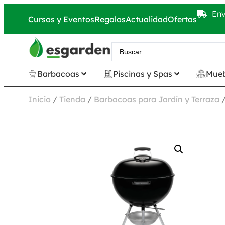
Env
Cursos y Eventos
Regalos
Actualidad
Ofertas
Barbacoas
Piscinas y Spas
Mueb
Inicio
/
Tienda
/
Barbacoas para Jardín y Terraza