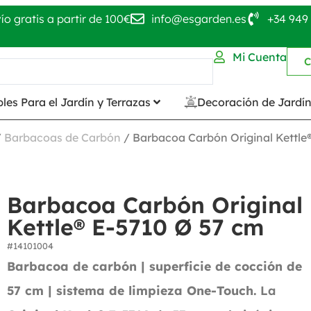
ío gratis a partir de 100€
info@esgarden.es
+34 949 
Mi Cuenta
C
les Para el Jardín y Terrazas
Decoración de Jardí
/
Barbacoas de Carbón
/ Barbacoa Carbón Original Kettle
Barbacoa Carbón Original
Kettle® E-5710 Ø 57 cm
#14101004
Barbacoa de carbón | superficie de cocción de
57 cm | sistema de limpieza One-Touch.
La