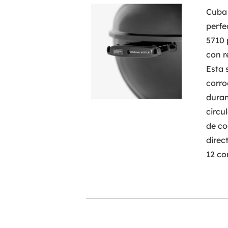
Cuba 
perfe
5710 
con r
Esta 
corro
duran
circu
de co
direc
12 co