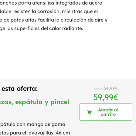
anchos porta utensilios integrados de acero
dable resisten la corrosión, mientras que el
o de patas altas facilita la circulación de aire y
ge las superficies del calor radiante.
esta oferta:
64,99
€
Antes
59,99
€
zas, espátula y pincel
Añadir al
carrito
 espátula con mango de goma
ptas para el lavavajillas. 46 cm