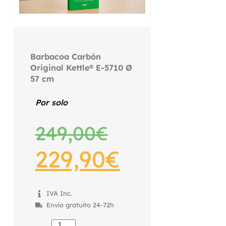
Barbacoa Carbón
Original Kettle® E-5710 Ø
57 cm
Por solo
249,00
€
229,90
€
IVA Inc.
Envío gratuíto 24-72h