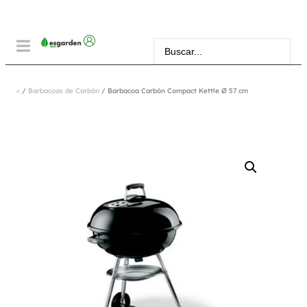
<
/
Barbacoas de Carbón
/ Barbacoa Carbón Compact Kettle Ø 57 cm