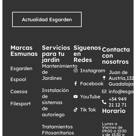
Actualidad Esgarden
Marcas
Servicios
Síguenos
Contacta
Esmunas
para tu
en
con
jardín
Redes
nosotros
Mantenimiento
Esgarden
Instagram
de
Juan de
Jardines
Austria,132.
Espool
Facebook
Guadalajar
Instalación
Caessa
info@esgar
de
YouTube
+34 949
sistemas
Filesport
21 12 71
de
Tik Tok
Horario
autoriego
Lunes a
Tratamientos
Viernes de
09:00 a 13:30
Fitosanitarios
y de 15:30 a