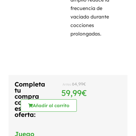
frecuencia de
vaciado durante
cocciones
prolongadas.
Completa
64,99
€
Antes
tu
59,99
€
compra
con
Añadir al carrito
esta
oferta:
Juego