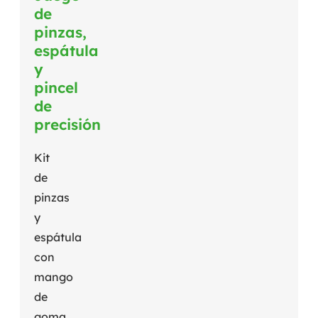
de
pinzas,
espátula
y
pincel
de
precisión
Kit
de
pinzas
y
espátula
con
mango
de
goma