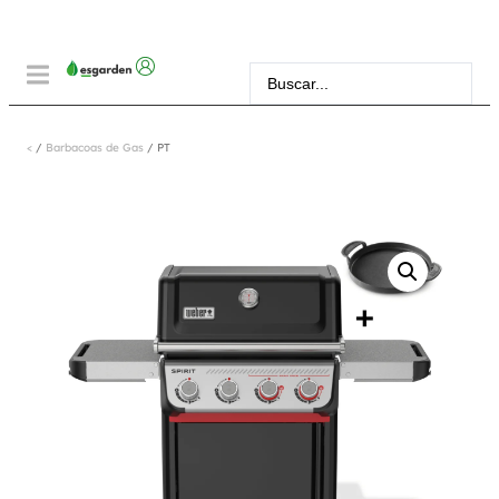
<
/
Barbacoas de Gas
/ PT