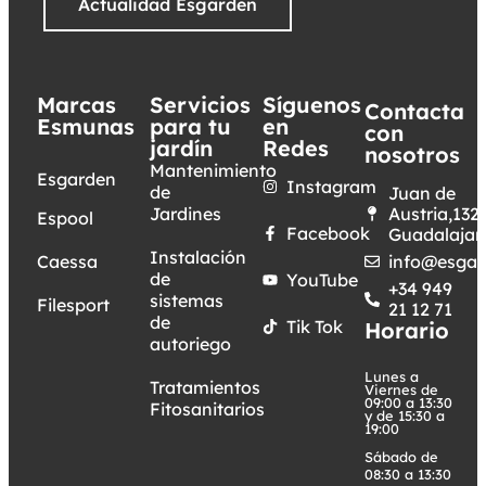
Actualidad Esgarden
Marcas
Servicios
Síguenos
Contacta
Esmunas
para tu
en
con
jardín
Redes
nosotros
Mantenimiento
Esgarden
Instagram
de
Juan de
Jardines
Austria,132.
Espool
Facebook
Guadalajar
Instalación
Caessa
info@esgar
de
YouTube
+34 949
sistemas
Filesport
21 12 71
de
Tik Tok
Horario
autoriego
Lunes a
Tratamientos
Viernes de
09:00 a 13:30
Fitosanitarios
y de 15:30 a
19:00
Sábado de
08:30 a 13:30