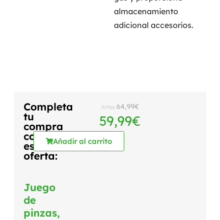
almacenamiento
adicional accesorios.
Completa
64,99
€
Antes
tu
59,99
€
compra
con
Añadir al carrito
esta
oferta:
Juego
de
pinzas,