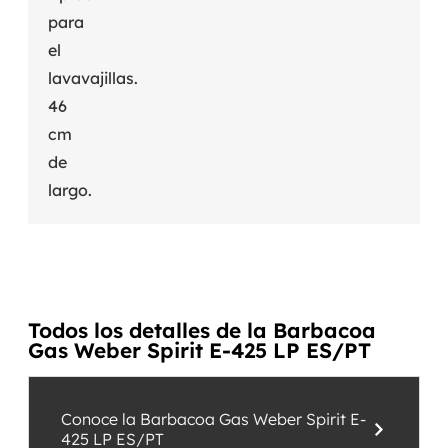
para
el
lavavajillas.
46
cm
de
largo.
Todos los detalles de la Barbacoa
Gas Weber Spirit E-425 LP ES/PT
Conoce la Barbacoa Gas Weber Spirit E-
425 LP ES/PT