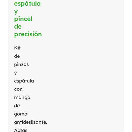
espátula
y
pincel
de
precisión
Kit
de
pinzas
y
espátula
con
mango
de
goma
antideslizante.
Aptas