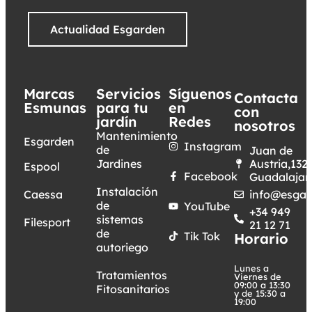
Actualidad Esgarden
Marcas
Servicios
Síguenos
Contacta
Esmunas
para tu
en
con
jardín
Redes
nosotros
Mantenimiento
Esgarden
Instagram
de
Juan de
Jardines
Austria,132.
Espool
Facebook
Guadalajar
Instalación
Caessa
info@esgar
de
YouTube
+34 949
sistemas
Filesport
21 12 71
de
Tik Tok
Horario
autoriego
Lunes a
Tratamientos
Viernes de
09:00 a 13:30
Fitosanitarios
y de 15:30 a
19:00