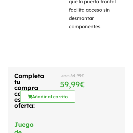
que la puerta frontal
facilita acceso sin
desmontar
componentes.
Completa
64,99
€
Antes
tu
59,99
€
compra
con
Añadir al carrito
esta
oferta:
Juego
de