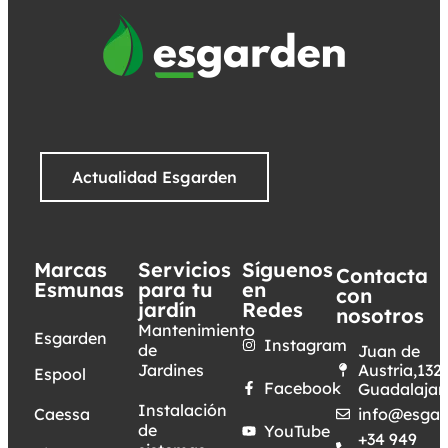
Actualidad Esgarden
Marcas
Servicios
Síguenos
Contacta
Esmunas
para tu
en
con
jardín
Redes
nosotros
Mantenimiento
Esgarden
Instagram
de
Juan de
Jardines
Austria,132.
Espool
Facebook
Guadalajar
Instalación
Caessa
info@esgar
de
YouTube
+34 949