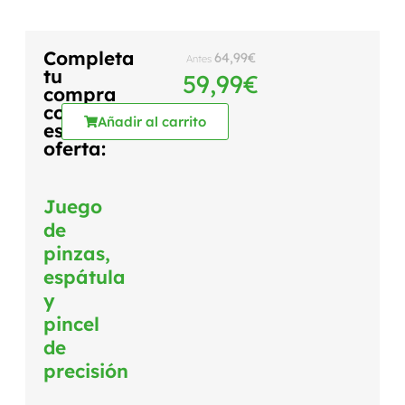
Completa
64,99
€
Antes
tu
59,99
€
compra
con
Añadir al carrito
esta
oferta:
Juego
de
pinzas,
espátula
y
pincel
de
precisión