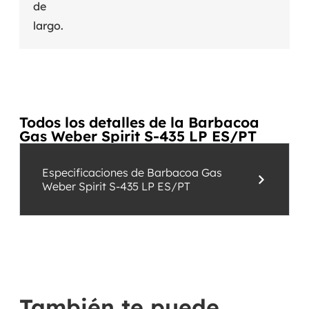
de
largo.
Todos los detalles de la Barbacoa
Gas Weber Spirit S-435 LP ES/PT
Especificaciones de Barbacoa Gas
Weber Spirit S-435 LP ES/PT
También te puede