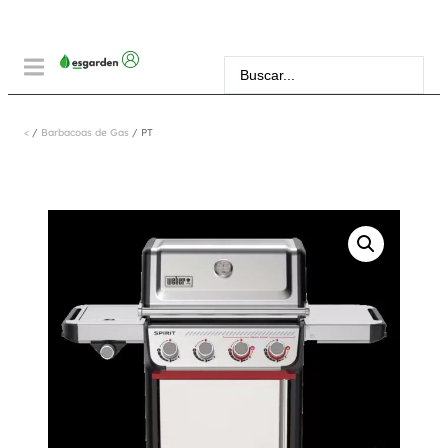
<
/
Barbacoas de Gas
/ PT