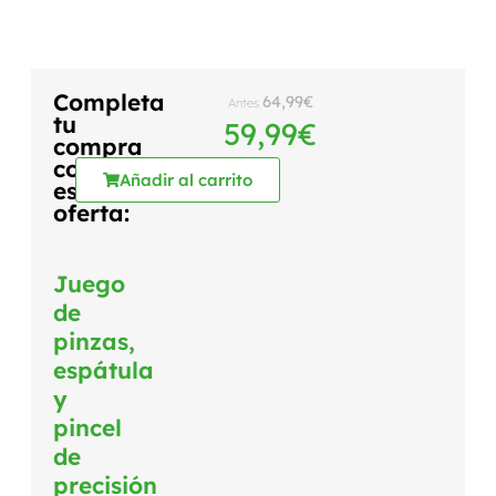
Completa
64,99
€
Antes
tu
59,99
€
compra
con
Añadir al carrito
esta
oferta:
Juego
de
pinzas,
espátula
y
pincel
de
precisión