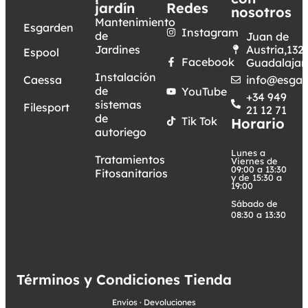
jardín
Redes
nosotros
Mantenimiento
Esgarden
Instagram
de
Juan de
Jardines
Austria,132.
Espool
Facebook
Guadalajar
Instalación
Caessa
info@esgar
de
YouTube
+34 949
sistemas
Filesport
21 12 71
de
Tik Tok
Horario
autoriego
Lunes a
Tratamientos
Viernes de
09:00 a 13:30
Fitosanitarios
y de 15:30 a
19:00
Sábado de
08:30 a 13:30
Términos y Condiciones Tienda
Envíos
·
Devoluciones